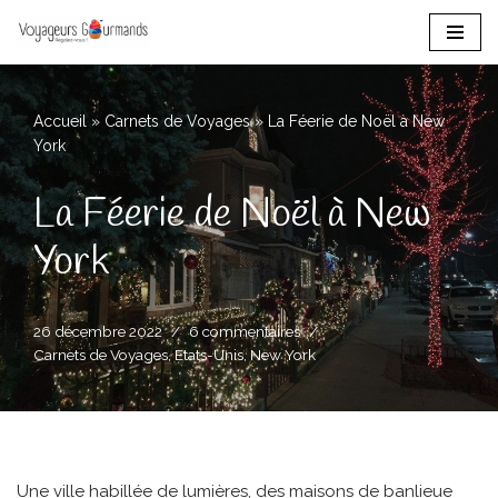
Aller
au
contenu
Accueil
»
Carnets de Voyages
»
La Féerie de Noël à New
York
La Féerie de Noël à New
York
26 décembre 2022
6 commentaires
Carnets de Voyages
,
Etats-Unis
,
New York
Une ville habillée de lumières, des maisons de banlieue