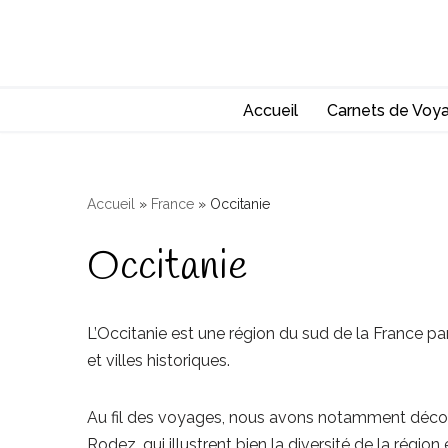
Aller
au
contenu
Accueil
Carnets de Voy
Accueil
»
France
»
Occitanie
Occitanie
L’Occitanie est une région du sud de la France par
et villes historiques.
Au fil des voyages, nous avons notamment déco
Rodez, qui illustrent bien la diversité de la région