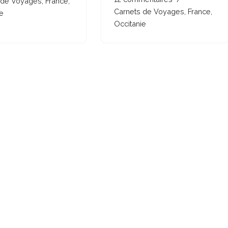
 de Voyages
,
France
,
Carnets de Voyages
,
France
,
e
Occitanie