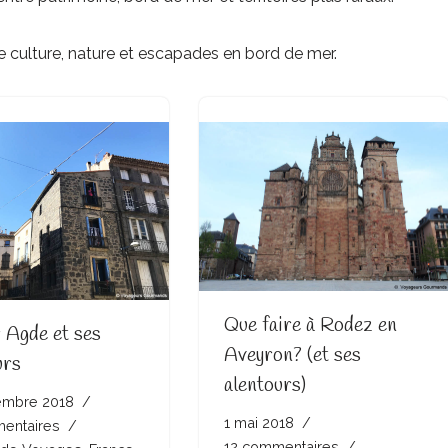
e culture, nature et escapades en bord de mer.
Que faire à Rodez en
r Agde et ses
Aveyron? (et ses
urs
alentours)
embre 2018
1 mai 2018
entaires
12 commentaires