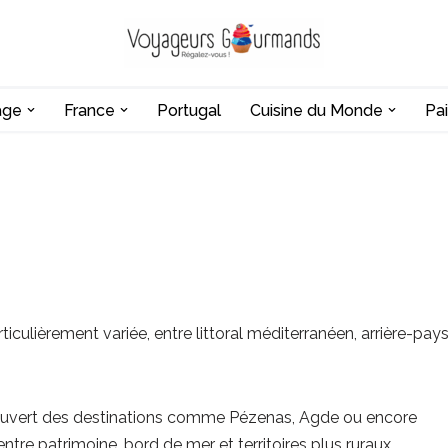
age
France
Portugal
Cuisine du Monde
Pai
ticulièrement variée, entre littoral méditerranéen, arrière-pay
uvert des destinations comme Pézenas, Agde ou encore
 entre patrimoine, bord de mer et territoires plus ruraux.