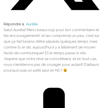
Répondre à
Aurélie
Salut Aurélie! Merci beaucoup pour ton commentaire et
tes encouragements! Je les comprends un peu, c’est sur
que ça fait bizarre d’être séparés quelques temps, mais
comme tu le dis, aujourd’hui il y a tellement de moyen
facile de communiquer! Et le temps passe si vite…
J’espère que notre rêve se concrétisera, et en tout cas,
nous n’arrêterons pas de voyager pour autant! D’ailleurs
pourquoi pas un petit saut en NC?