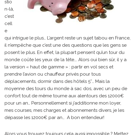
stio
n-là,
c’est
cell
e
qui intrigue le plus… L’argent reste un sujet tabou en France,
il n’empêche que c’est une des questions que les gens se
posent le plus. En effet, la plupart pensent qu’un tour du
monde coûte les yeux de la tête…. Alors oui bien sûr, il y a
la version « haut de gamme » : partir en vol secs et
prendre l’avion ou chauffeur privés pour tous
déplacements, dormir dans des hôtels 5*… Mais la
moyenne des tours du monde à sac dos, avec un peu de
confort tout de même tourne aux alentours des 12000€
pour un an… Personnellement si j’additionne mon loyer,
mes courses, mes charges et abonnements divers, je les
dépasse les 12000€ par an… A bon entendeur!
Alors vous trouvez toujours cela aussi impossible ? Mettez