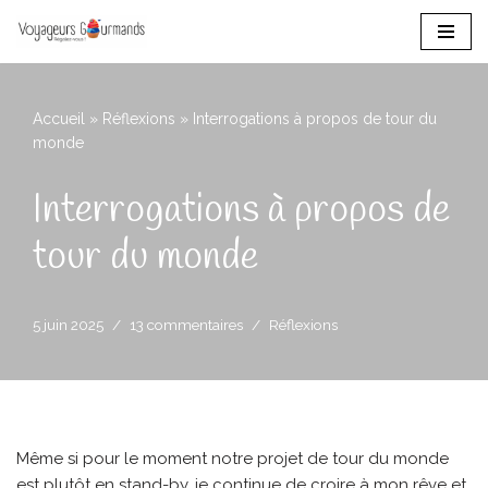
Aller
au
contenu
Accueil
»
Réflexions
»
Interrogations à propos de tour du
monde
Interrogations à propos de
tour du monde
5 juin 2025
13 commentaires
Réflexions
Même si pour le moment notre projet de tour du monde
est plutôt en stand-by, je continue de croire à mon rêve et