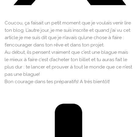
Coucou, ça faisait un petit moment que je voulais venir lire
ton blog. L’autre jour, je me suis inscrite et quand j’ai vu cet
article je me suis dit que je n’avais qu’une chose à faire :
t’encourager dans ton rêve et dans ton projet.
Au début, ils pensent vraiment que c’est une blague mais
le mieux à faire c’est d’acheter ton billet et tu auras fait le
plus dur : te lancer et prouver à tout le monde que ce n’est
pas une blague!
Bon courage dans tes préparatifs! A très bientôt!