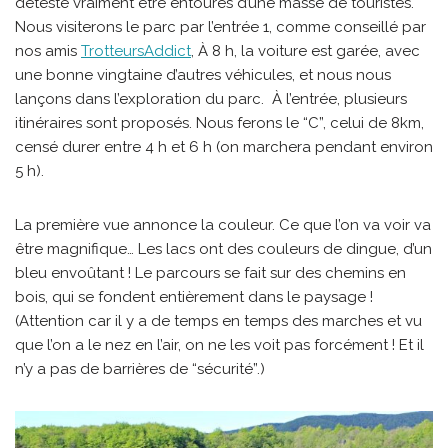
déteste vraiment être entourés d’une masse de touristes.
Nous visiterons le parc par l’entrée 1, comme conseillé par
nos amis
TrotteursAddict
, À 8 h, la voiture est garée, avec
une bonne vingtaine d’autres véhicules, et nous nous
lançons dans l’exploration du parc. À l’entrée, plusieurs
itinéraires sont proposés. Nous ferons le “C”, celui de 8km,
censé durer entre 4 h et 6 h (on marchera pendant environ
5 h).
La première vue annonce la couleur. Ce que l’on va voir va
être magnifique… Les lacs ont des couleurs de dingue, d’un
bleu envoûtant ! Le parcours se fait sur des chemins en
bois, qui se fondent entièrement dans le paysage !
(Attention car il y a de temps en temps des marches et vu
que l’on a le nez en l’air, on ne les voit pas forcément ! Et il
n’y a pas de barrières de “sécurité”.)