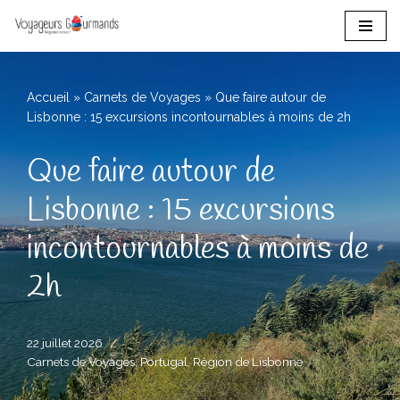
Aller
au
contenu
Accueil
»
Carnets de Voyages
»
Que faire autour de
Lisbonne : 15 excursions incontournables à moins de 2h
Que faire autour de
Lisbonne : 15 excursions
incontournables à moins de
2h
22 juillet 2026
Carnets de Voyages
,
Portugal
,
Région de Lisbonne